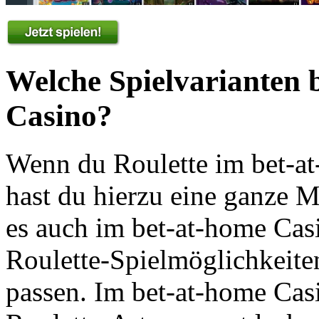
Welche Spielvarianten b
Casino?
Wenn du Roulette im bet-at
hast du hierzu eine ganze 
es auch im bet-at-home Cas
Roulette-Spielmöglichkeite
passen. Im bet-at-home Casi