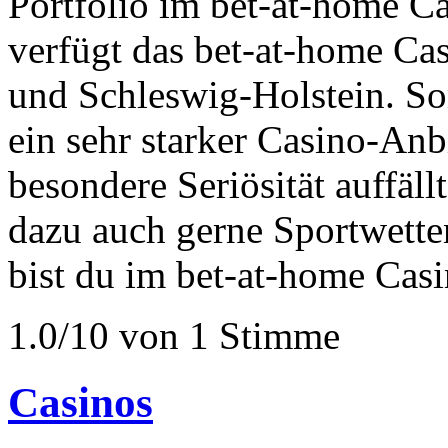
Portfolio im bet-at-home Ca
verfügt das bet-at-home Ca
und Schleswig-Holstein. So
ein sehr starker Casino-Anbi
besondere Seriösität auffäl
dazu auch gerne Sportwette
bist du im bet-at-home Casin
1.0
/
10
von
1
Stimme
Casinos