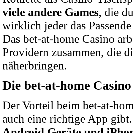
viele andere Games
, die d
wirklich jeder das Passend
Das bet-at-home Casino arb
Providern zusammen, die di
näherbringen.
Die bet-at-home Casino
Der Vorteil beim bet-at-home
auch eine richtige App gibt.
Android Geräte und iPho