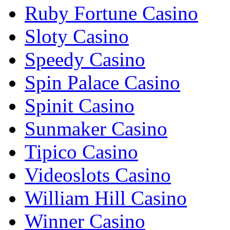
Ruby Fortune Casino
Sloty Casino
Speedy Casino
Spin Palace Casino
Spinit Casino
Sunmaker Casino
Tipico Casino
Videoslots Casino
William Hill Casino
Winner Casino