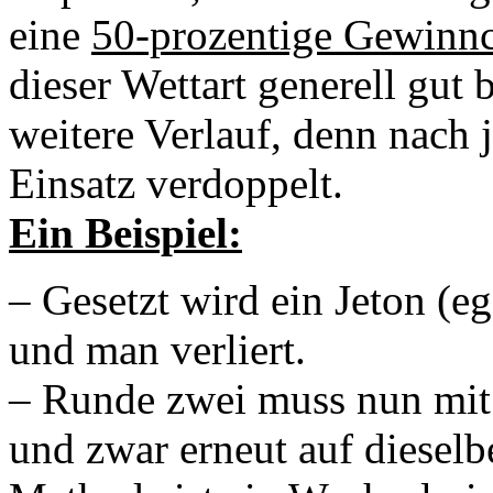
eine
50-prozentige Gewinn
dieser Wettart generell gut 
weitere Verlauf, denn nach 
Einsatz verdoppelt.
Ein Beispiel:
– Gesetzt wird ein Jeton (e
und man verliert.
– Runde zwei muss nun mit 
und zwar erneut auf dieselb