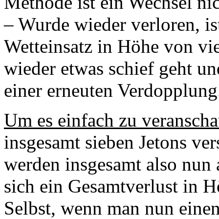
Methode ist ein Wechsel ni
– Wurde wieder verloren, i
Wetteinsatz in Höhe von vi
wieder etwas schief geht un
einer erneuten Verdopplung
Um es einfach zu veranscha
insgesamt sieben Jetons ver
werden insgesamt also nun 
sich ein Gesamtverlust in 
Selbst, wenn man nun einen 