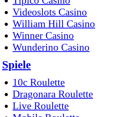
Tipico Casino
Videoslots Casino
William Hill Casino
Winner Casino
Wunderino Casino
Spiele
10c Roulette
Dragonara Roulette
Live Roulette