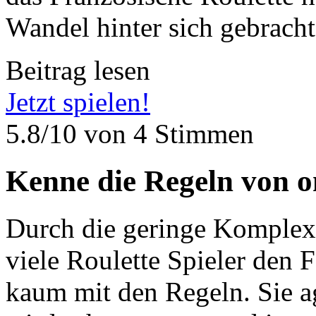
Wandel hinter sich gebracht.
Beitrag lesen
Jetzt spielen!
5.8
/
10
von
4
Stimmen
Kenne die Regeln von o
Durch die geringe Komplexi
viele Roulette Spieler den 
kaum mit den Regeln. Sie a