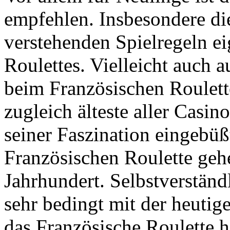
empfehlen. Insbesondere die
verstehenden Spielregeln ei
Roulettes. Vielleicht auch 
beim Französischen Roulett
zugleich älteste aller Casin
seiner Faszination eingebüß
Französischen Roulette gehe
Jahrhundert. Selbstverstän
sehr bedingt mit der heutig
das Französische Roulette 