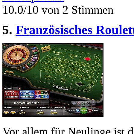
10.0
/
10
von
2
Stimmen
5.
Französisches Roulet
Vor allem für Neulinge ist 