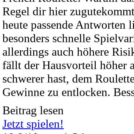
Regel dir hier zugutekommt,
heute passende Antworten li
besonders schnelle Spielvari
allerdings auch höhere Risi
fällt der Hausvorteil höher
schwerer hast, dem Roulette 
Gewinne zu entlocken. Besse
Beitrag lesen
Jetzt spielen!