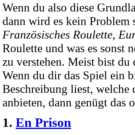
Wenn du also diese Grundla
dann wird es kein Problem 
Französisches Roulette
,
Eur
Roulette und was es sonst n
zu verstehen. Meist bist d
Wenn du dir das Spiel ein b
Beschreibung liest, welche
anbieten, dann genügt das o
1.
En Prison