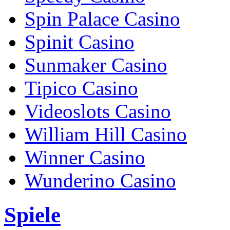
Spin Palace Casino
Spinit Casino
Sunmaker Casino
Tipico Casino
Videoslots Casino
William Hill Casino
Winner Casino
Wunderino Casino
Spiele