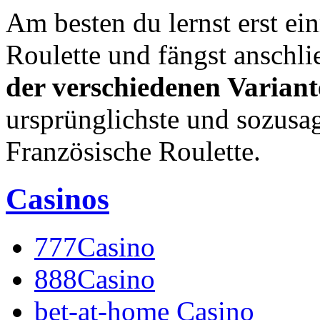
Am besten du lernst erst e
Roulette und fängst anschl
der verschiedenen Varian
ursprünglichste und sozusag
Französische Roulette.
Casinos
777Casino
888Casino
bet-at-home Casino