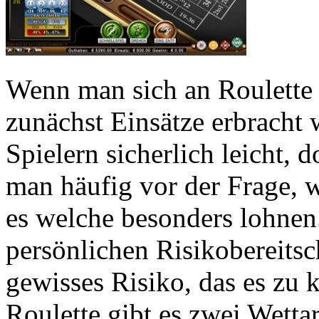
Wenn man sich an Roulette 
zunächst Einsätze erbracht 
Spielern sicherlich leicht, 
man häufig vor der Frage, w
es welche besonders lohnen. 
persönlichen Risikobereitsch
gewisses Risiko, das es zu 
Roulette gibt es zwei Wetta