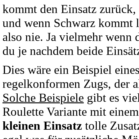
kommt den Einsatz zurück, 
und wenn Schwarz kommt lä
also nie. Ja vielmehr wenn 
du je nachdem beide Einsätz
Dies wäre ein Beispiel eine
regelkonformen Zugs, der all
Solche Beispiele
gibt es viel
Roulette Variante mit einem
kleinen Einsatz
tolle Zusat