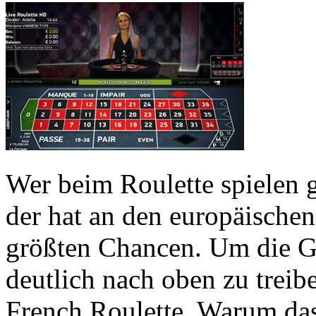
Wer beim Roulette spielen 
der hat an den europäische
größten Chancen. Um die G
deutlich nach oben zu treibe
French Roulette. Warum das