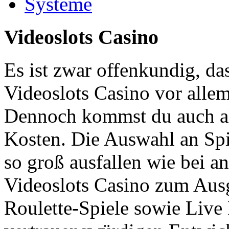
Systeme
Videoslots Casino
Es ist zwar offenkundig, da
Videoslots Casino vor allem 
Dennoch kommst du auch als
Kosten. Die Auswahl an Spi
so groß ausfallen wie bei a
Videoslots Casino zum Ausg
Roulette-Spiele sowie Live