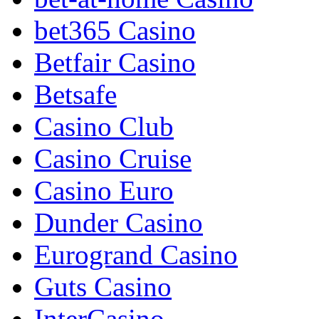
bet365 Casino
Betfair Casino
Betsafe
Casino Club
Casino Cruise
Casino Euro
Dunder Casino
Eurogrand Casino
Guts Casino
InterCasino