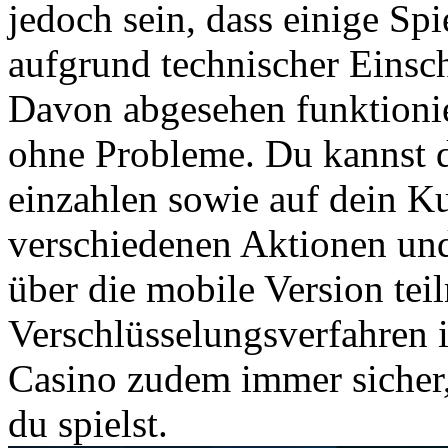
jedoch sein, dass einige Spi
aufgrund technischer Einsc
Davon abgesehen funktionie
ohne Probleme. Du kannst d
einzahlen sowie auf dein K
verschiedenen Aktionen un
über die mobile Version te
Verschlüsselungsverfahren i
Casino zudem immer sicher,
du spielst.