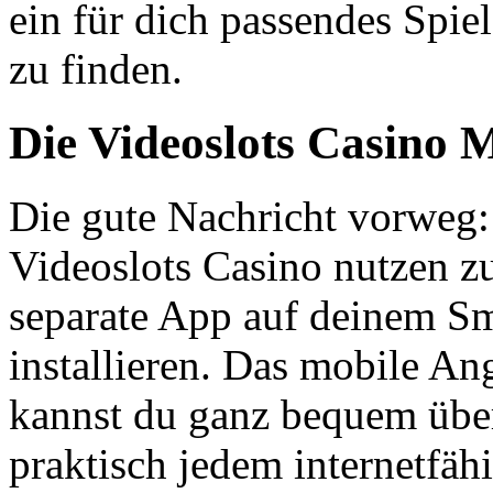
ein für dich passendes Spiel
zu finden.
Die Videoslots Casino 
Die gute Nachricht vorweg
Videoslots Casino nutzen z
separate App auf deinem Sm
installieren. Das mobile A
kannst du ganz bequem übe
praktisch jedem internetfäh