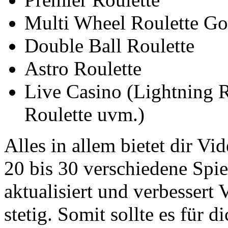
Multi Wheel Roulette Go
Double Ball Roulette
Astro Roulette
Live Casino (Lightning R
Roulette uvm.)
Alles in allem bietet dir Vi
20 bis 30 verschiedene Spi
aktualisiert und verbessert
stetig. Somit sollte es für d