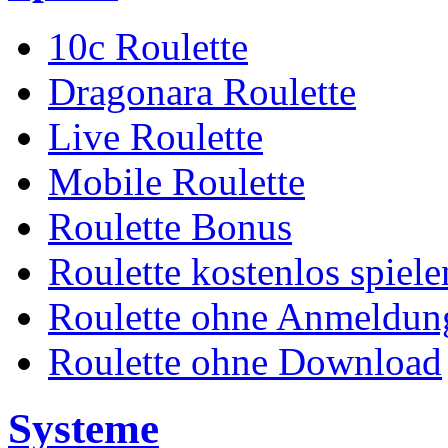
10c Roulette
Dragonara Roulette
Live Roulette
Mobile Roulette
Roulette Bonus
Roulette kostenlos spiele
Roulette ohne Anmeldun
Roulette ohne Download
Systeme