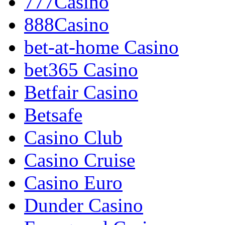
777Casino
888Casino
bet-at-home Casino
bet365 Casino
Betfair Casino
Betsafe
Casino Club
Casino Cruise
Casino Euro
Dunder Casino