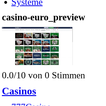
Systeme
casino-euro_preview
0.0
/
10
von
0
Stimmen
Casinos