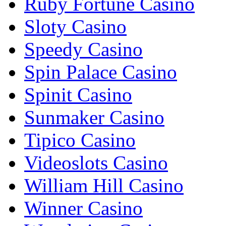
Ruby Fortune Casino
Sloty Casino
Speedy Casino
Spin Palace Casino
Spinit Casino
Sunmaker Casino
Tipico Casino
Videoslots Casino
William Hill Casino
Winner Casino