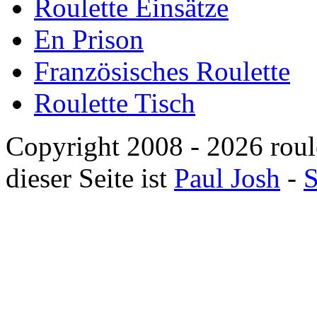
Roulette Einsätze
En Prison
Französisches Roulette
Roulette Tisch
Copyright 2008 - 2026 roule
dieser Seite ist
Paul Josh
-
S