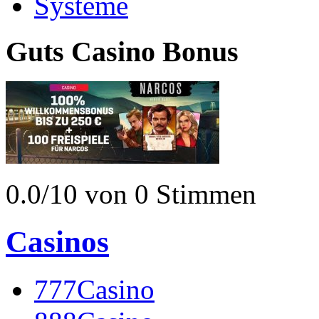
Systeme
Guts Casino Bonus
0.0
/
10
von
0
Stimmen
Casinos
777Casino