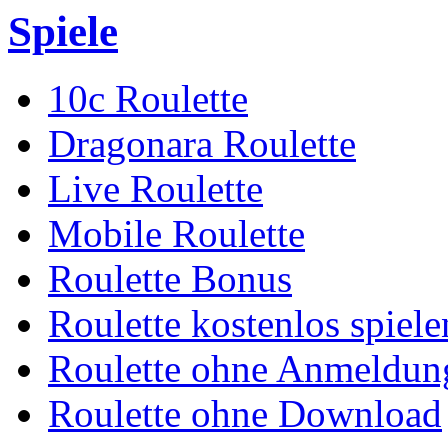
Spiele
10c Roulette
Dragonara Roulette
Live Roulette
Mobile Roulette
Roulette Bonus
Roulette kostenlos spiele
Roulette ohne Anmeldun
Roulette ohne Download