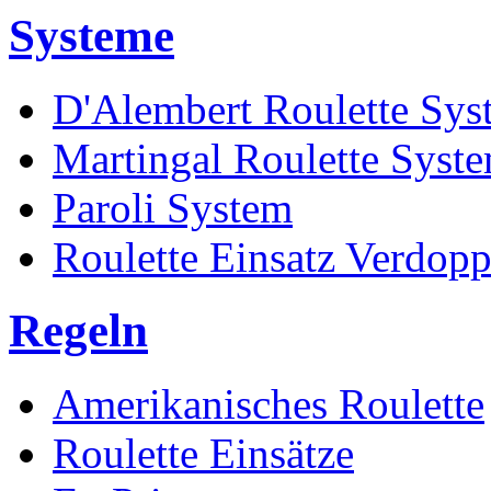
Systeme
D'Alembert Roulette Sys
Martingal Roulette Syst
Paroli System
Roulette Einsatz Verdopp
Regeln
Amerikanisches Roulette
Roulette Einsätze